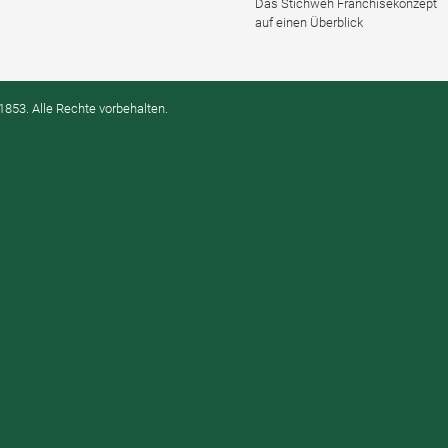
Das Stichweh Franchisekonzept
auf einen Überblick
1853. Alle Rechte vorbehalten.