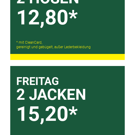
12,80*
* mit CleanCard,
gereinigt und gebügelt, außer Lederbekleidung
FREITAG
2 JACKEN
15,20*