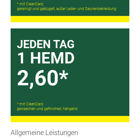
* mit CleanCard,
gereinigt und gebügelt, außer Leder- und Daunenbekleidung
JEDEN TAG
1 HEMD
2,60*
* mit CleanCard,
gewaschen und gefinished, hängend
Allgemeine Leistungen